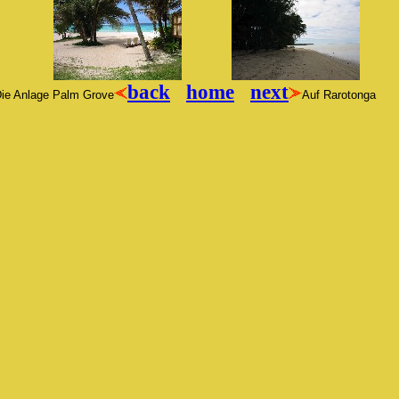
back
home
next
ie Anlage Palm Grove
Auf Rarotonga